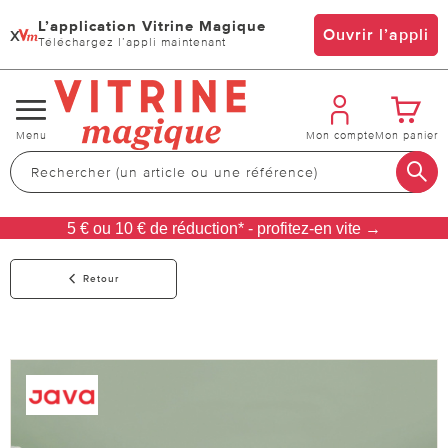
L’application Vitrine Magique
x
Ouvrir l’appli
Téléchargez l’appli maintenant
Changer
Menu
Mon compte
Mon panier
de
navigation
5 € ou 10 € de réduction* - profitez-en vite →
Retour