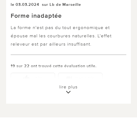
le 03.03.2024
sur Lb de Marseille
Forme inadaptée
La forme n'est pas du tout ergonomique et
épouse mal les courbures naturelles. L'effet
releveur est par ailleurs insuffisant.
19 sur 22 ont trouvé cette évaluation utile.
utile
pas utile
lire plus
le 07.08.2023
sur Alcaraz de ECHIROLLES
Coussin rehausseur pour les jambes