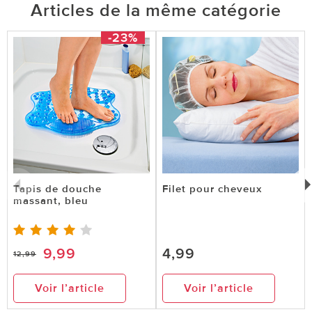
Articles de la même catégorie
Très bon produit, conforme à mes attentes
-23%
0 sur 0 ont trouvé cette évaluation utile.
utile
pas utile
Tapis de douche
Filet pour cheveux
massant, bleu
9,99
4,99
12,99
Voir l’article
Voir l’article