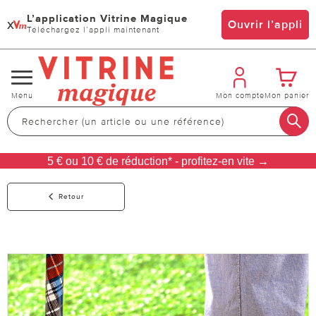
L’application Vitrine Magique
x
Ouvrir l’appli
Téléchargez l’appli maintenant
Changer
Menu
Mon compte
Mon panier
de
navigation
5 € ou 10 € de réduction* - profitez-en vite →
Retour