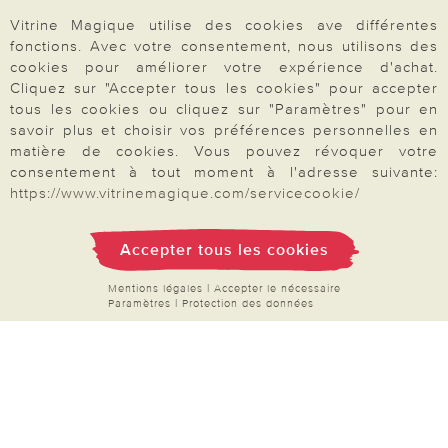
Vitrine Magique utilise des cookies ave différentes
fonctions. Avec votre consentement, nous utilisons des
cookies pour améliorer votre expérience d'achat.
Cliquez sur "Accepter tous les cookies" pour accepter
tous les cookies ou cliquez sur "Paramètres" pour en
savoir plus et choisir vos préférences personnelles en
Votre commande
matière de cookies. Vous pouvez révoquer votre
consentement à tout moment à l'adresse suivante:
FAQ
https://www.vitrinemagique.com/servicecookie/
Mon compte
Accepter tous les cookies
Inscription Newsletter
Demande de catalogue
Mentions légales
|
Accepter le nécessaire
Paramètres
|
Protection des données
Données personnelles
Droit de rétractation
Rétractation