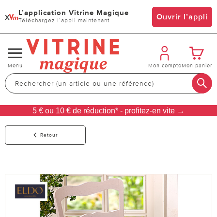
L’application Vitrine Magique
x
Ouvrir l’appli
Téléchargez l’appli maintenant
Changer
Menu
Mon compte
Mon panier
de
navigation
5 € ou 10 € de réduction* - profitez-en vite →
Retour