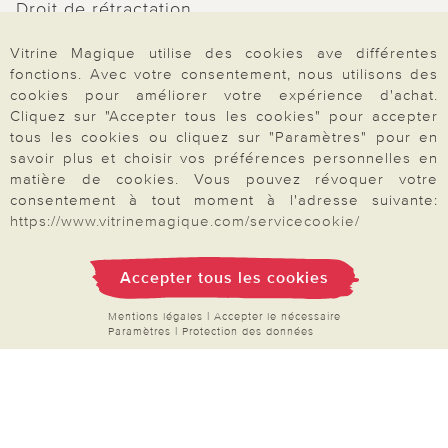
Droit de rétractation
Rétractation
Vitrine Magique utilise des cookies ave différentes
fonctions. Avec votre consentement, nous utilisons des
cookies pour améliorer votre expérience d'achat.
Cliquez sur "Accepter tous les cookies" pour accepter
tous les cookies ou cliquez sur "Paramètres" pour en
Paiement & Livraison
savoir plus et choisir vos préférences personnelles en
matière de cookies. Vous pouvez révoquer votre
consentement à tout moment à l'adresse suivante:
https://www.vitrinemagique.com/servicecookie/
À propos de nous
Accepter tous les cookies
Besoin d'aide?
Mentions légales
|
Accepter le nécessaire
Paramètres
|
Protection des données
Mentions légales
|
CGV
|
Données & liberté
|
Vie privée & cookies
Prix en Euro, TVA légale incluse
©2026 Vitrine Magique