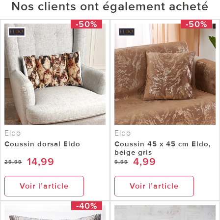
Nos clients ont également acheté
-50%
-50%
Eldo
Eldo
Coussin dorsal Eldo
Coussin 45 x 45 cm Eldo,
beige gris
14,99
4,99
29,99
9,99
Voir l’article
Voir l’article
-40%