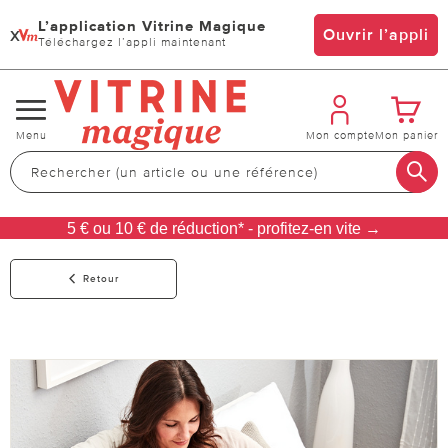
L’application Vitrine Magique
x
Ouvrir l’appli
Téléchargez l’appli maintenant
Changer
Menu
Mon compte
Mon panier
de
navigation
5 € ou 10 € de réduction* - profitez-en vite →
Retour