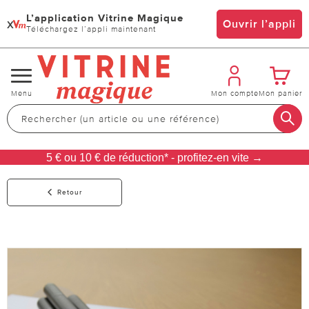
L’application Vitrine Magique
x
Ouvrir l’appli
Téléchargez l’appli maintenant
Changer
Menu
Mon compte
Mon panier
de
navigation
5 € ou 10 € de réduction* - profitez-en vite →
Retour