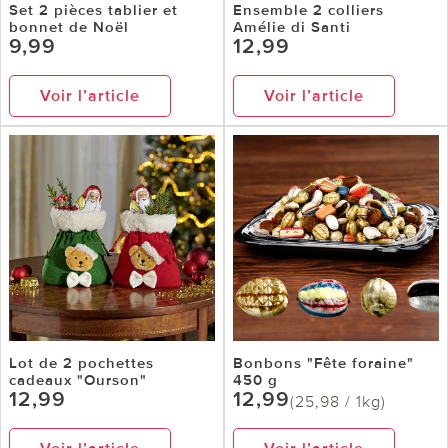
Set 2 pièces tablier et
Ensemble 2 colliers
bonnet de Noël
Amélie di Santi
9,99
12,99
Voir l’article
Voir l’article
Lot de 2 pochettes
Bonbons "Fête foraine"
cadeaux "Ourson"
450 g
12,99
12,99
(25,98 / 1kg)