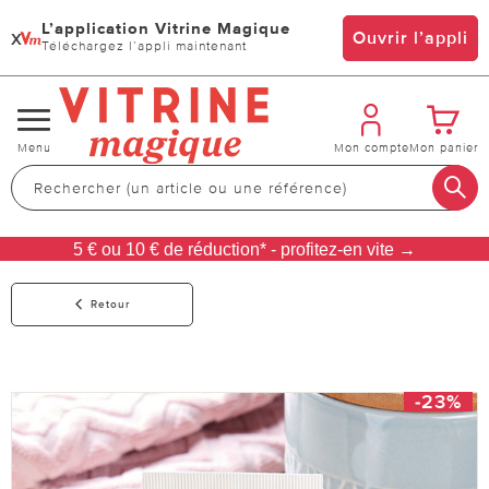
L’application Vitrine Magique
x
Ouvrir l’appli
Téléchargez l’appli maintenant
Changer
Menu
Mon compte
Mon panier
de
navigation
5 € ou 10 € de réduction* - profitez-en vite →
Retour
-23%