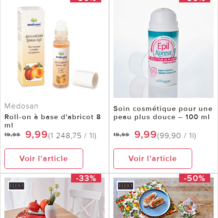
Medosan
Soin cosmétique pour une
Roll-on à base d'abricot 8
peau plus douce – 100 ml
ml
9,99
9,99
(1 248,75 / 1l)
(99,90 / 1l)
19,99
19,99
Voir l’article
Voir l’article
-33%
-50%