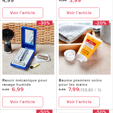
4,99
3,99
14,99
Voir l’article
Voir l’article
-30%
-20%
Rasoir mécanique pour
Baume premiers soins
rasage humide
pour les mains
6,99
7,99
(159,80 / 1l)
9,99
9,99
Voir l’article
Voir l’article
-50%
-50%