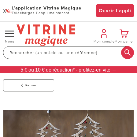
L’application Vitrine Magique
x
Ouvrir l’appli
Téléchargez l’appli maintenant
Changer
Menu
Mon compte
Mon panier
de
navigation
5 € ou 10 € de réduction* - profitez-en vite →
Retour