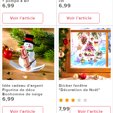
+ pompe à air
cm
6,99
6,99
Voir l’article
Voir l’article
Idée cadeau d'argent
Sticker fenêtre
Figurine de déco
"Décoration de Noël"
Bonhomme de neige
6,99
7,99
Voir l’article
Voir l’article