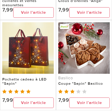
cuillères et verres
Clous d'oreilles "Ange"
mesurettes
7,99
7,99
Voir l’article
Voir l’article
Basilico
Pochette cadeau à LED
"Sapin"
Coupe "Sapin" Basilico
7,99
7,99
Voir l’article
Voir l’article