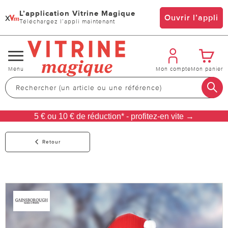
L’application Vitrine Magique
x
Ouvrir l’appli
Téléchargez l’appli maintenant
Changer
Menu
Mon compte
Mon panier
de
navigation
5 € ou 10 € de réduction* - profitez-en vite →
Retour