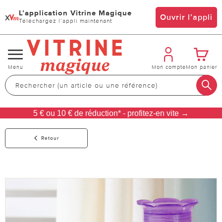
L’application Vitrine Magique
x
Ouvrir l’appli
Téléchargez l’appli maintenant
Changer
Menu
Mon compte
Mon panier
de
navigation
5 € ou 10 € de réduction* - profitez-en vite →
Retour