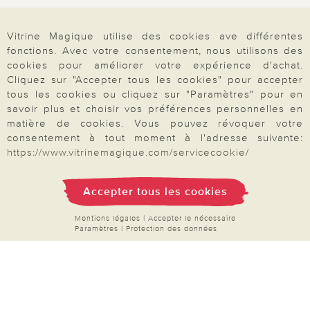
Droit de rétractation
Vitrine Magique utilise des cookies ave différentes
Rétractation
fonctions. Avec votre consentement, nous utilisons des
cookies pour améliorer votre expérience d'achat.
Cliquez sur "Accepter tous les cookies" pour accepter
tous les cookies ou cliquez sur "Paramètres" pour en
savoir plus et choisir vos préférences personnelles en
Paiement & Livraison
matière de cookies. Vous pouvez révoquer votre
consentement à tout moment à l'adresse suivante:
https://www.vitrinemagique.com/servicecookie/
À propos de nous
Accepter tous les cookies
Besoin d'aide?
Mentions légales
|
Accepter le nécessaire
Paramètres
|
Protection des données
Mentions légales
|
CGV
|
Données & liberté
|
Vie privée & cookies
Prix en Euro, TVA légale incluse
©2026 Vitrine Magique