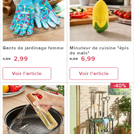
Gants de jardinage femme
Minuteur de cuisine "épis
de maïs"
2,99
6,99
4,99
9,99
Voir l’article
Voir l’article
-40%