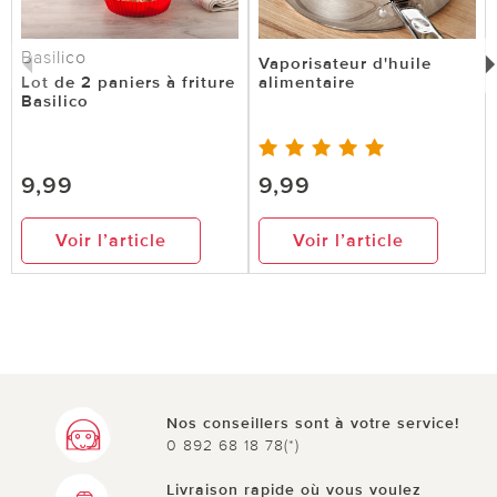
1 sur 1 ont trouvé cette évaluation utile.
Basilico
utile
pas utile
Vaporisateur d'huile
Lot de 2 paniers à friture
alimentaire
Basilico
9,99
9,99
Voir l’article
Voir l’article
Nos conseillers sont à votre service!
0 892 68 18 78(*)
Livraison rapide où vous voulez