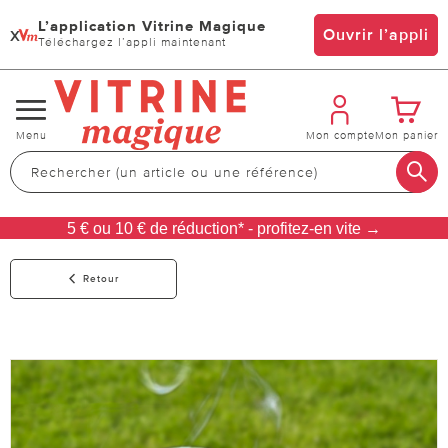
L’application Vitrine Magique
x
Ouvrir l’appli
Téléchargez l’appli maintenant
Changer
Menu
Mon compte
Mon panier
de
navigation
5 € ou 10 € de réduction* - profitez-en vite →
Retour