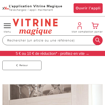
L’application Vitrine Magique
x
Ouvrir l’appli
Téléchargez l’appli maintenant
Changer
Menu
Mon compte
Mon panier
de
navigation
5 € ou 10 € de réduction* - profitez-en vite →
Retour