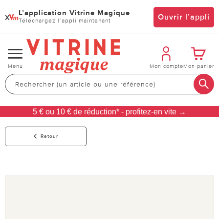
L’application Vitrine Magique
x
Ouvrir l’appli
Téléchargez l’appli maintenant
Changer
Menu
Mon compte
Mon panier
de
navigation
5 € ou 10 € de réduction* - profitez-en vite →
Retour