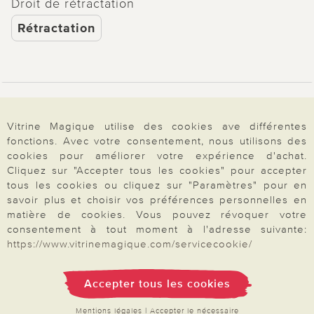
Droit de rétractation
Rétractation
Paiement & Livraison
Vitrine Magique utilise des cookies ave différentes
fonctions. Avec votre consentement, nous utilisons des
À propos de nous
cookies pour améliorer votre expérience d'achat.
Cliquez sur "Accepter tous les cookies" pour accepter
tous les cookies ou cliquez sur "Paramètres" pour en
savoir plus et choisir vos préférences personnelles en
Besoin d'aide?
matière de cookies. Vous pouvez révoquer votre
consentement à tout moment à l'adresse suivante:
https://www.vitrinemagique.com/servicecookie/
Mentions légales
|
CGV
|
Données & liberté
|
Vie privée & cookies
Prix en Euro, TVA légale incluse
Accepter tous les cookies
©2026 Vitrine Magique
Mentions légales
|
Accepter le nécessaire