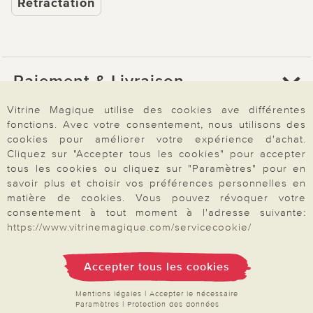
Rétractation
Paiement & Livraison
Vitrine Magique utilise des cookies ave différentes
fonctions. Avec votre consentement, nous utilisons des
À propos de nous
cookies pour améliorer votre expérience d'achat.
Cliquez sur "Accepter tous les cookies" pour accepter
tous les cookies ou cliquez sur "Paramètres" pour en
Besoin d'aide?
savoir plus et choisir vos préférences personnelles en
matière de cookies. Vous pouvez révoquer votre
consentement à tout moment à l'adresse suivante:
https://www.vitrinemagique.com/servicecookie/
Mentions légales
|
CGV
|
Données & liberté
|
Vie privée & cookies
Prix en Euro, TVA légale incluse
©2026 Vitrine Magique
Accepter tous les cookies
Mentions légales
|
Accepter le nécessaire
Paramètres
|
Protection des données