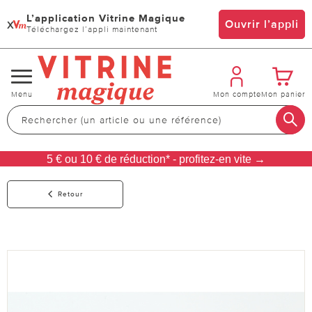
L’application Vitrine Magique
x
Ouvrir l’appli
Téléchargez l’appli maintenant
Changer
Menu
Mon compte
Mon panier
de
navigation
5 € ou 10 € de réduction* - profitez-en vite →
Retour