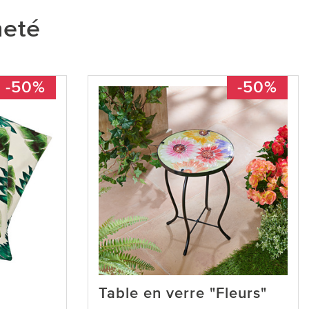
heté
-50%
-50%
Table en verre "Fleurs"