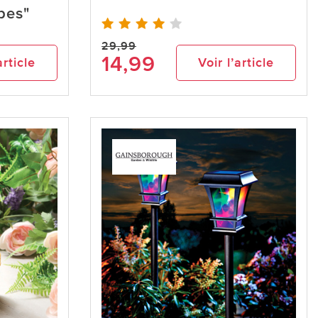
bes"
29,99
14,99
article
Voir l’article