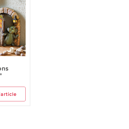
ons
"
’article