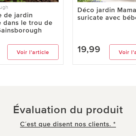
ough
Déco jardin Mam
e de jardin
suricate avec béb
e dans le trou de
Gainsborough
19,99
Voir l’article
Voir l’
Évaluation du produit
C´est que disent nos clients. *