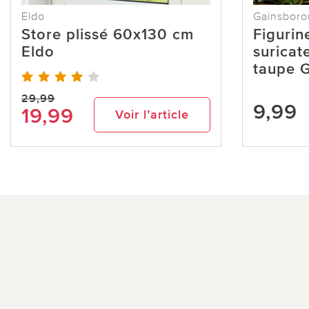
Eldo
Gainsbor
Store plissé 60x130 cm
Figurin
Eldo
suricat
taupe 
29,99
9,99
19,99
Voir l’article