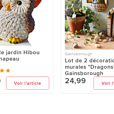
e jardin Hibou
Gainsborough
chapeau
Lot de 2 décorati
murales "Dragons
Gainsborough
9
24,99
Voir l’article
Voir l