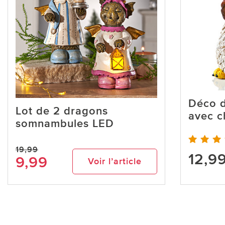
Déco d
Lot de 2 dragons
avec 
somnambules LED
19,99
12,9
9,99
Voir l’article