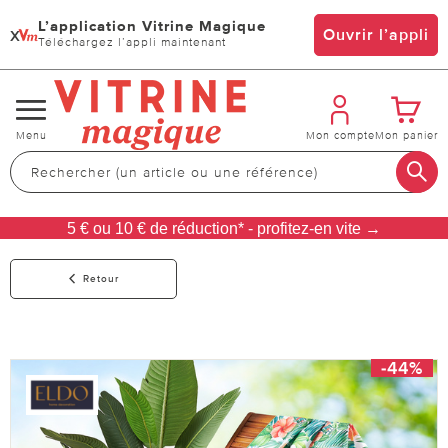
L’application Vitrine Magique
x
Ouvrir l’appli
Téléchargez l’appli maintenant
Changer
Menu
Mon compte
Mon panier
de
navigation
5 € ou 10 € de réduction* - profitez-en vite →
Retour
-44%