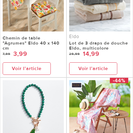
Eldo
Chemin de table
"Agrumes" Eldo 40 x 140
Lot de 3 draps de douche
cm
Eldo, multicolore
3,99
14,99
7,99
29,99
Voir l’article
Voir l’article
-44%