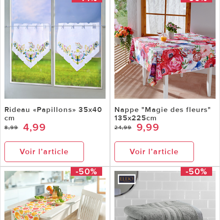
Rideau «Papillons» 35x40
Nappe "Magie des fleurs"
cm
135x225cm
4,99
9,99
8,99
24,99
Voir l’article
Voir l’article
-50%
-50%