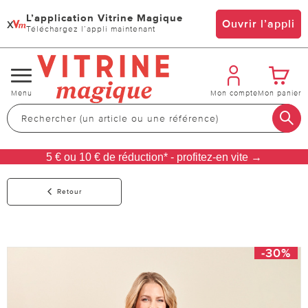
L’application Vitrine Magique
x
Ouvrir l’appli
Téléchargez l’appli maintenant
Changer
Menu
Mon compte
Mon panier
de
navigation
5 € ou 10 € de réduction* - profitez-en vite →
Retour
-30%