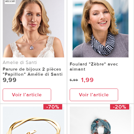
Amelie di Santi
Foulard "Zèbre" avec
Parure de bijoux 2 pièces
aimant
"Papillon" Amélie di Santi
9,99
1,99
5,99
Voir l’article
Voir l’article
-70%
-20%