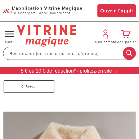
L’application Vitrine Magique
x
Ouvrir l’appli
Téléchargez l’appli maintenant
Changer
Menu
Mon compte
Mon panier
de
navigation
5 € ou 10 € de réduction* - profitez-en vite →
Retour