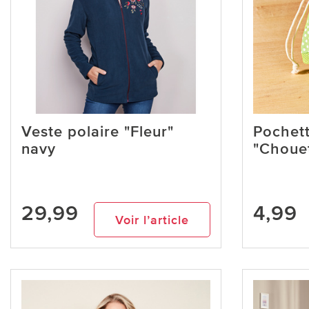
Veste polaire "Fleur"
Pochet
navy
"Chouet
29,99
4,99
Voir l’article