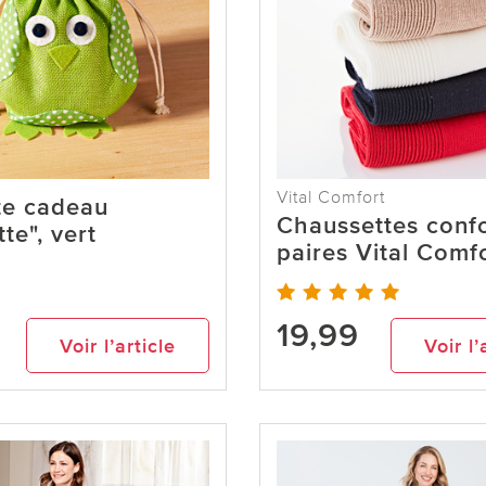
Vital Comfort
te cadeau
Chaussettes confo
te", vert
paires Vital Comf
19,99
Voir l’article
Voir l’