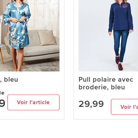
, bleu
Pull polaire avec
broderie, bleu
de
9
29,99
Voir l’article
Voir l’