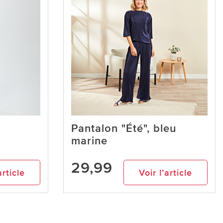
Pantalon "Été", bleu
marine
29,99
article
Voir l’article