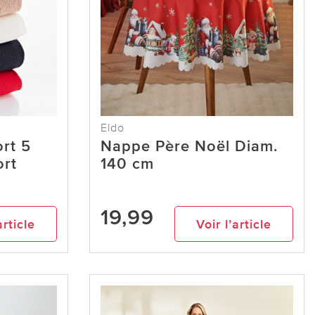
Eldo
rt 5
Nappe Père Noël Diam.
ort
140 cm
19,99
article
Voir l’article