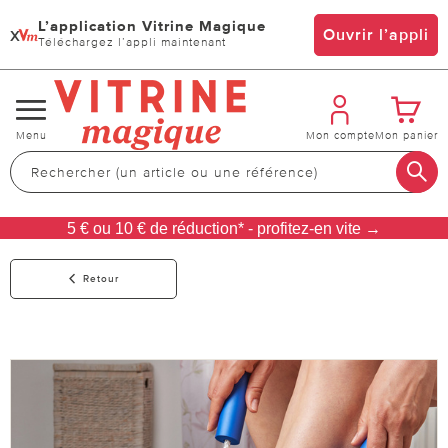
L’application Vitrine Magique
x
Ouvrir l’appli
Téléchargez l’appli maintenant
Changer
Menu
Mon compte
Mon panier
de
navigation
5 € ou 10 € de réduction* - profitez-en vite →
Retour