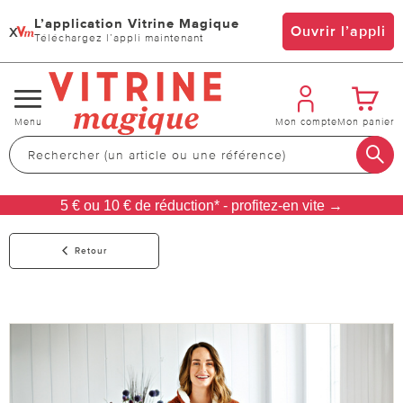
L’application Vitrine Magique
x
Ouvrir l’appli
Téléchargez l’appli maintenant
Changer
Menu
Mon compte
Mon panier
de
navigation
5 € ou 10 € de réduction* - profitez-en vite →
Retour