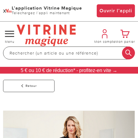
L’application Vitrine Magique
x
Ouvrir l’appli
Téléchargez l’appli maintenant
Changer
Menu
Mon compte
Mon panier
de
navigation
5 € ou 10 € de réduction* - profitez-en vite →
Retour