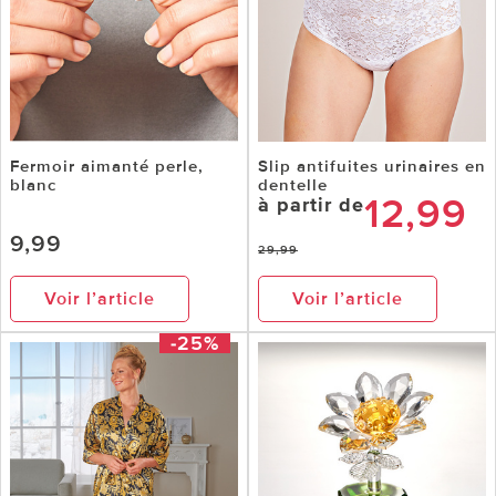
Fermoir aimanté perle,
Slip antifuites urinaires en
blanc
dentelle
12,99
à partir de
9,99
29,99
Voir l’article
Voir l’article
-25%