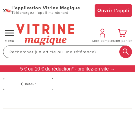
L’application Vitrine Magique
x
Ouvrir l’appli
Téléchargez l’appli maintenant
Changer
Menu
Mon compte
Mon panier
de
navigation
5 € ou 10 € de réduction* - profitez-en vite →
Retour