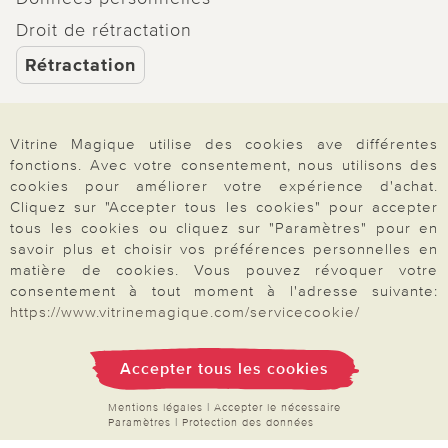
Droit de rétractation
Rétractation
Vitrine Magique utilise des cookies ave différentes
fonctions. Avec votre consentement, nous utilisons des
Paiement & Livraison
cookies pour améliorer votre expérience d'achat.
Cliquez sur "Accepter tous les cookies" pour accepter
tous les cookies ou cliquez sur "Paramètres" pour en
À propos de nous
savoir plus et choisir vos préférences personnelles en
matière de cookies. Vous pouvez révoquer votre
consentement à tout moment à l'adresse suivante:
https://www.vitrinemagique.com/servicecookie/
Besoin d'aide?
Accepter tous les cookies
Mentions légales
|
CGV
|
Données & liberté
|
Vie privée & cookies
Mentions légales
|
Accepter le nécessaire
Prix en Euro, TVA légale incluse
Paramètres
|
Protection des données
©2026 Vitrine Magique