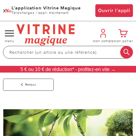
L’application Vitrine Magique
x
Ouvrir l’appli
Téléchargez l’appli maintenant
Changer
Menu
Mon compte
Mon panier
de
navigation
5 € ou 10 € de réduction* - profitez-en vite →
Retour