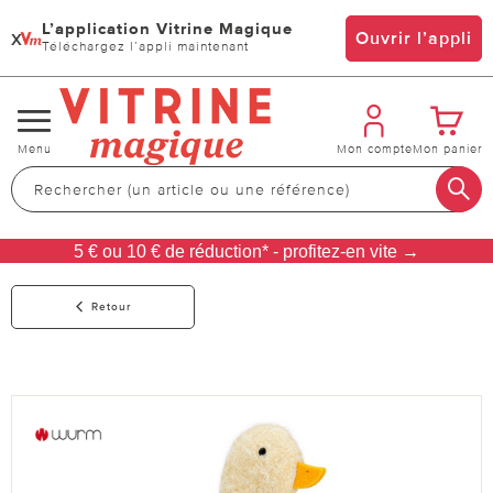
L’application Vitrine Magique
x
Ouvrir l’appli
Téléchargez l’appli maintenant
Changer
Menu
Mon compte
Mon panier
de
navigation
5 € ou 10 € de réduction* - profitez-en vite →
Retour