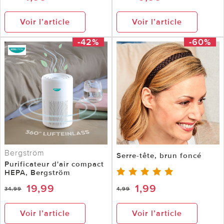
Voir l’article
Voir l’article
-42%
-60%
Bergström
Serre-tête, brun foncé
Purificateur d'air compact
HEPA, Bergström
19,99
1,99
34,99
4,99
Voir l’article
Voir l’article