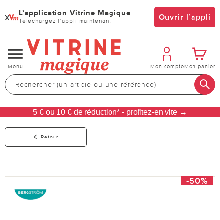
L’application Vitrine Magique
x
Ouvrir l’appli
Téléchargez l’appli maintenant
Changer
Menu
Mon compte
Mon panier
de
navigation
5 € ou 10 € de réduction* - profitez-en vite →
Retour
-50%