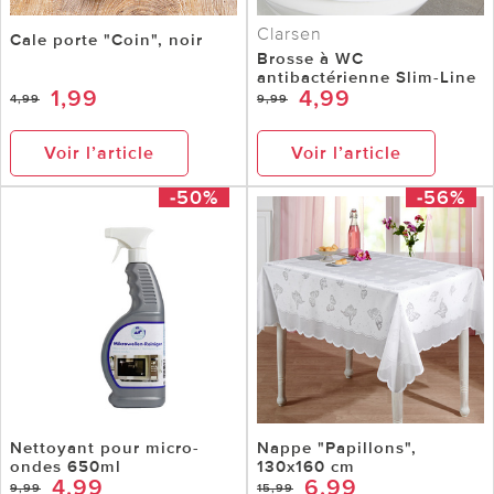
Clarsen
Cale porte "Coin", noir
Brosse à WC
antibactérienne Slim-Line
1,99
4,99
4,99
9,99
Voir l’article
Voir l’article
-50%
-56%
Nettoyant pour micro-
Nappe "Papillons",
ondes 650ml
130x160 cm
4,99
6,99
9,99
15,99