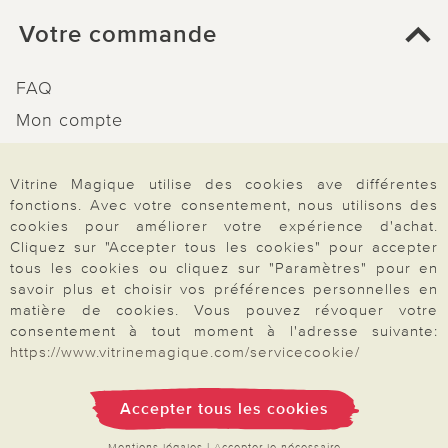
Votre commande
FAQ
Mon compte
Inscription Newsletter
Demande de catalogue
Vitrine Magique utilise des cookies ave différentes
fonctions. Avec votre consentement, nous utilisons des
Données personnelles
cookies pour améliorer votre expérience d'achat.
Droit de rétractation
Cliquez sur "Accepter tous les cookies" pour accepter
tous les cookies ou cliquez sur "Paramètres" pour en
Rétractation
savoir plus et choisir vos préférences personnelles en
matière de cookies. Vous pouvez révoquer votre
consentement à tout moment à l'adresse suivante:
https://www.vitrinemagique.com/servicecookie/
Paiement & Livraison
Accepter tous les cookies
Mentions légales
|
Accepter le nécessaire