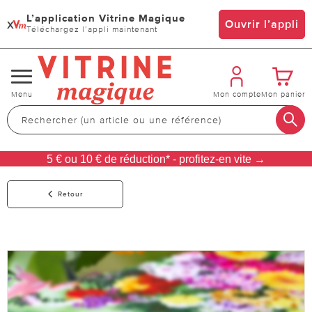
L’application Vitrine Magique
x
Ouvrir l’appli
Téléchargez l’appli maintenant
Changer
Menu
Mon compte
Mon panier
de
navigation
5 € ou 10 € de réduction* - profitez-en vite →
Retour