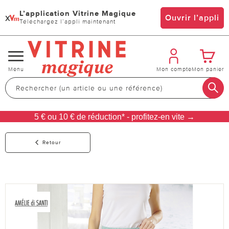
L’application Vitrine Magique
x
Ouvrir l’appli
Téléchargez l’appli maintenant
Changer
Menu
Mon compte
Mon panier
de
navigation
5 € ou 10 € de réduction* - profitez-en vite →
Retour