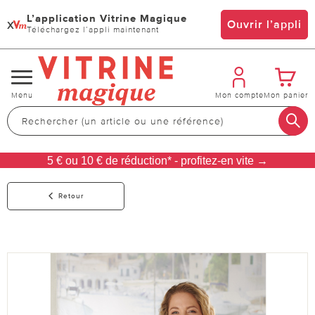
L’application Vitrine Magique
x
Ouvrir l’appli
Téléchargez l’appli maintenant
Changer
Menu
Mon compte
Mon panier
de
navigation
5 € ou 10 € de réduction* - profitez-en vite →
Retour