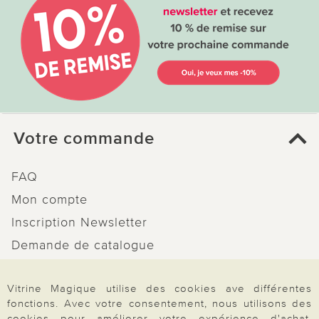
Votre commande
FAQ
Mon compte
Inscription Newsletter
Demande de catalogue
Données personnelles
Vitrine Magique utilise des cookies ave différentes
Droit de rétractation
fonctions. Avec votre consentement, nous utilisons des
Rétractation
cookies pour améliorer votre expérience d'achat.