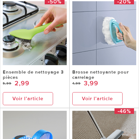
-50%
-20%
Ensemble de nettoyage 3
Brosse nettoyante pour
pièces
carrelage
2,99
3,99
5,99
4,99
Voir l’article
Voir l’article
-46%