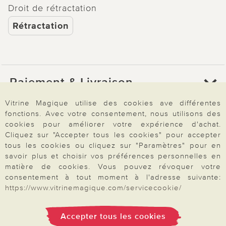
Droit de rétractation
Rétractation
Paiement & Livraison
Vitrine Magique utilise des cookies ave différentes
fonctions. Avec votre consentement, nous utilisons des
À propos de nous
cookies pour améliorer votre expérience d'achat.
Cliquez sur "Accepter tous les cookies" pour accepter
tous les cookies ou cliquez sur "Paramètres" pour en
Besoin d'aide?
savoir plus et choisir vos préférences personnelles en
matière de cookies. Vous pouvez révoquer votre
consentement à tout moment à l'adresse suivante:
https://www.vitrinemagique.com/servicecookie/
Mentions légales
|
CGV
|
Données & liberté
|
Vie privée & cookies
Prix en Euro, TVA légale incluse
©2026 Vitrine Magique
Accepter tous les cookies