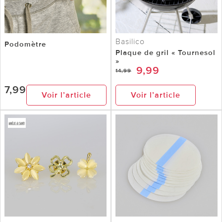
Basilico
Podomètre
Plaque de gril « Tournesol
»
9,99
14,99
7,99
Voir l’article
Voir l’article