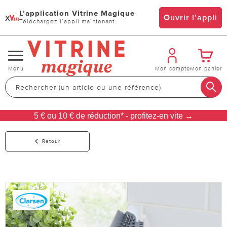
L’application Vitrine Magique
x
Ouvrir l’appli
Téléchargez l’appli maintenant
Changer
Menu
Mon compte
Mon panier
de
navigation
5 € ou 10 € de réduction* - profitez-en vite →
Retour