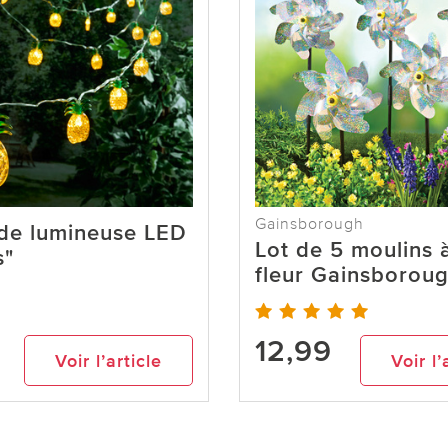
Gainsborough
nde lumineuse LED
Lot de 5 moulins 
s"
fleur Gainsborou
12,99
Voir l’article
Voir l’