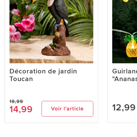
Décoration de jardin
Guirla
Toucan
"Anana
19,99
12,99
14,99
Voir l’article