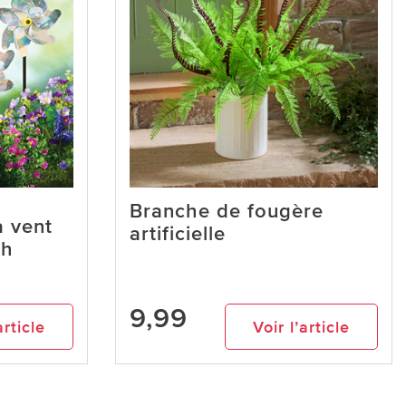
Branche de fougère
à vent
artificielle
gh
9,99
article
Voir l’article