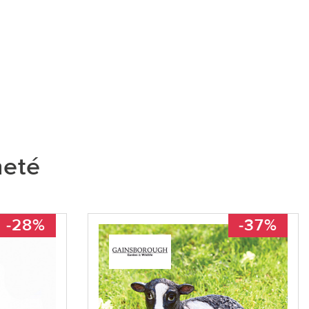
heté
-28%
-37%