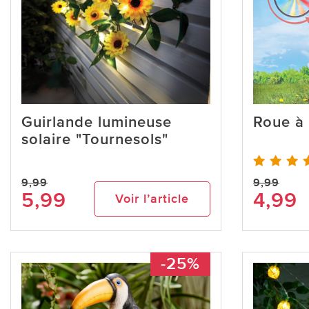
Guirlande lumineuse
Roue à 
solaire "Tournesols"
9,99
9,99
5,99
4,99
Voir l’article
-25%