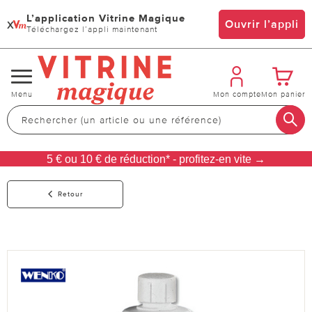
L’application Vitrine Magique
x
Ouvrir l’appli
Téléchargez l’appli maintenant
Changer
Menu
Mon compte
Mon panier
de
navigation
5 € ou 10 € de réduction* - profitez-en vite →
Retour