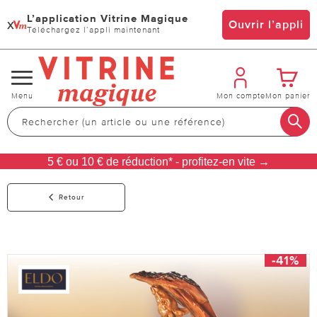
L’application Vitrine Magique
x
Ouvrir l’appli
Téléchargez l’appli maintenant
Changer
Menu
Mon compte
Mon panier
de
navigation
5 € ou 10 € de réduction* - profitez-en vite →
Retour
-41%