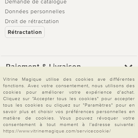
Demande de catalogue
Données personnelles
Droit de rétractation
Rétractation
Paiement & Livraison
Vitrine Magique utilise des cookies ave différentes
fonctions. Avec votre consentement, nous utilisons des
À propos de nous
cookies pour améliorer votre expérience d'achat.
Cliquez sur "Accepter tous les cookies" pour accepter
tous les cookies ou cliquez sur "Paramètres" pour en
Besoin d'aide?
savoir plus et choisir vos préférences personnelles en
matière de cookies. Vous pouvez révoquer votre
consentement à tout moment à l'adresse suivante:
https://www.vitrinemagique.com/servicecookie/
Mentions légales
|
CGV
|
Données & liberté
|
Vie privée & cookies