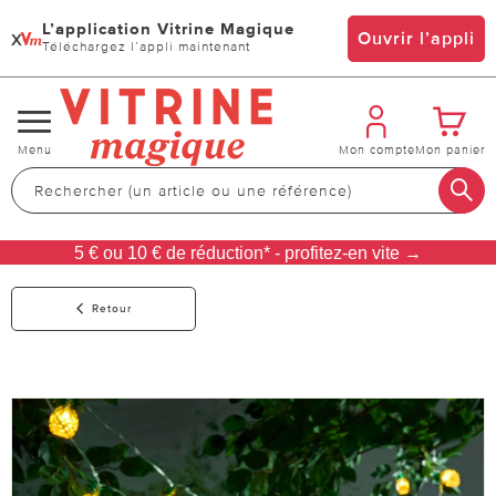
L’application Vitrine Magique
x
Ouvrir l’appli
Téléchargez l’appli maintenant
Changer
Menu
Mon compte
Mon panier
de
navigation
5 € ou 10 € de réduction* - profitez-en vite →
Retour