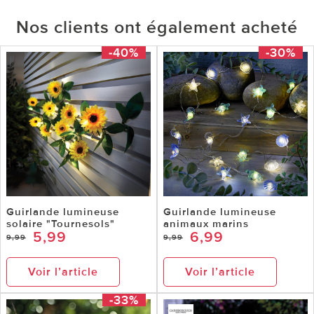
Nos clients ont également acheté
-40%
-30%
Guirlande lumineuse
Guirlande lumineuse
solaire "Tournesols"
animaux marins
5,99
6,99
9,99
9,99
Voir l’article
Voir l’article
-33%