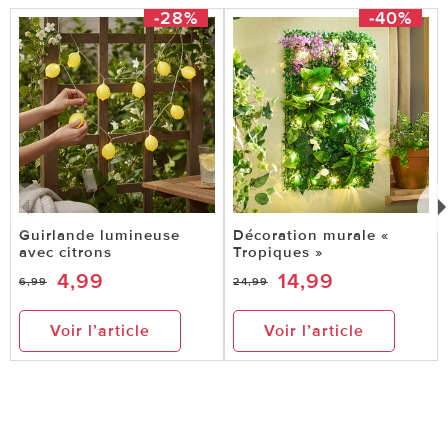
-28%
-40%
Guirlande lumineuse
Décoration murale «
avec citrons
Tropiques »
4,99
14,99
6,99
24,99
Voir l’article
Voir l’article