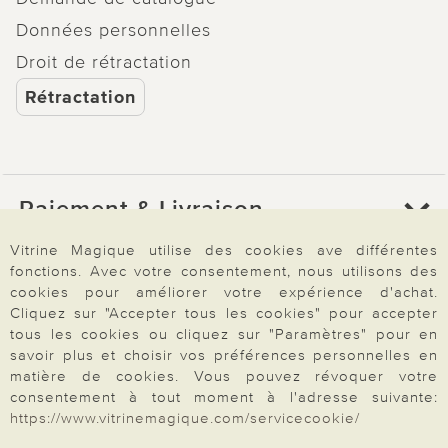
Données personnelles
Droit de rétractation
Rétractation
Paiement & Livraison
Vitrine Magique utilise des cookies ave différentes
fonctions. Avec votre consentement, nous utilisons des
À propos de nous
cookies pour améliorer votre expérience d'achat.
Cliquez sur "Accepter tous les cookies" pour accepter
tous les cookies ou cliquez sur "Paramètres" pour en
Besoin d'aide?
savoir plus et choisir vos préférences personnelles en
matière de cookies. Vous pouvez révoquer votre
consentement à tout moment à l'adresse suivante:
https://www.vitrinemagique.com/servicecookie/
Mentions légales
|
CGV
|
Données & liberté
|
Vie privée & cookies