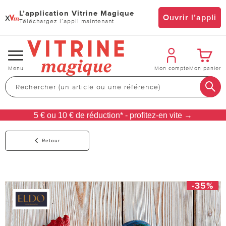
L’application Vitrine Magique
x
Ouvrir l’appli
Téléchargez l’appli maintenant
Changer
Menu
Mon compte
Mon panier
de
navigation
5 € ou 10 € de réduction* - profitez-en vite →
Retour
-35%