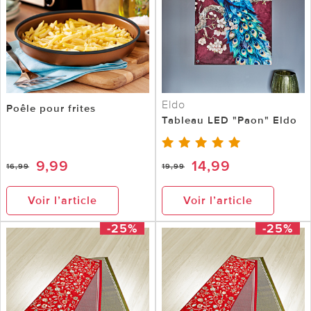
Eldo
Poêle pour frites
Tableau LED "Paon" Eldo
9,99
14,99
16,99
19,99
Voir l’article
Voir l’article
-25%
-25%