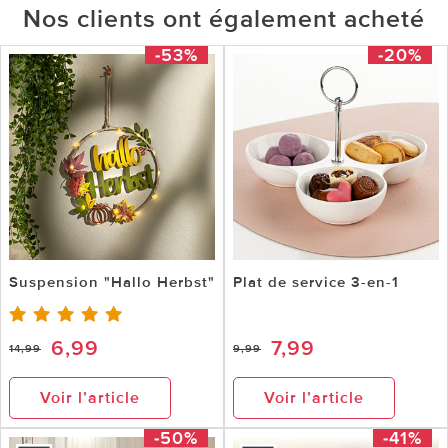
Nos clients ont également acheté
-53%
-20%
Suspension "Hallo Herbst"
Plat de service 3-en-1
6,99
7,99
14,99
9,99
Voir l’article
Voir l’article
-50%
-41%