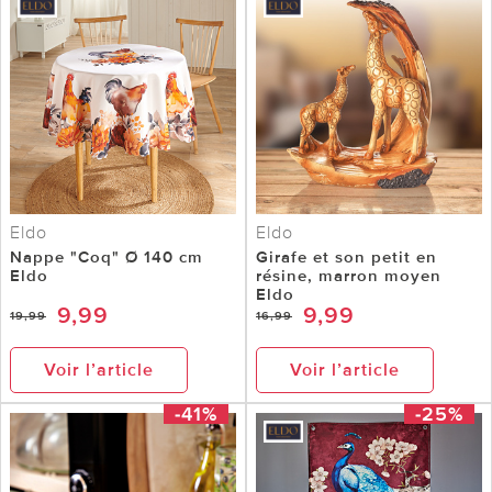
Eldo
Eldo
Nappe "Coq" Ø 140 cm
Girafe et son petit en
Eldo
résine, marron moyen
Eldo
9,99
9,99
19,99
16,99
Voir l’article
Voir l’article
-41%
-25%