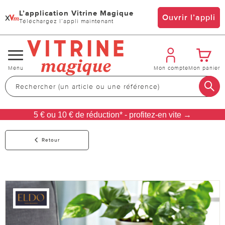
L’application Vitrine Magique
x
Ouvrir l’appli
Téléchargez l’appli maintenant
Changer
Menu
Mon compte
Mon panier
de
navigation
5 € ou 10 € de réduction* - profitez-en vite →
Retour