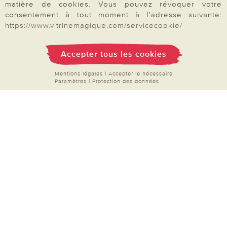
FAQ
matière de cookies. Vous pouvez révoquer votre
consentement à tout moment à l'adresse suivante:
Mon compte
https://www.vitrinemagique.com/servicecookie/
Inscription Newsletter
Demande de catalogue
Accepter tous les cookies
Données personnelles
Mentions légales
|
Accepter le nécessaire
Droit de rétractation
Paramètres
|
Protection des données
Rétractation
Paiement & Livraison
À propos de nous