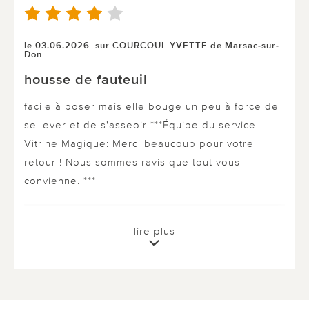
le 03.06.2026
sur COURCOUL YVETTE de Marsac-sur-
Don
housse de fauteuil
facile à poser mais elle bouge un peu à force de
se lever et de s'asseoir ***Équipe du service
Vitrine Magique: Merci beaucoup pour votre
retour ! Nous sommes ravis que tout vous
convienne. ***
0 sur 0 ont trouvé cette évaluation utile.
lire plus
utile
pas utile