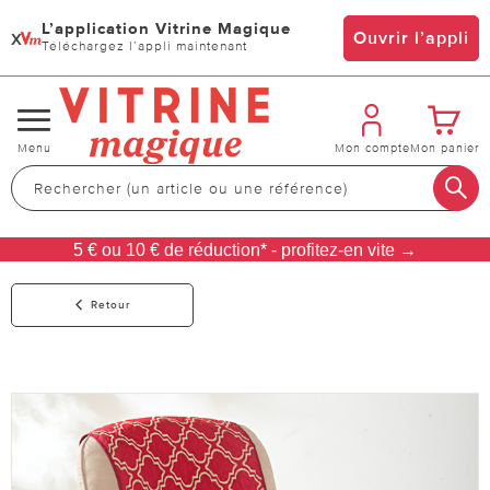
L’application Vitrine Magique
x
Ouvrir l’appli
Téléchargez l’appli maintenant
Changer
Menu
Mon compte
Mon panier
de
navigation
5 € ou 10 € de réduction* - profitez-en vite →
Retour