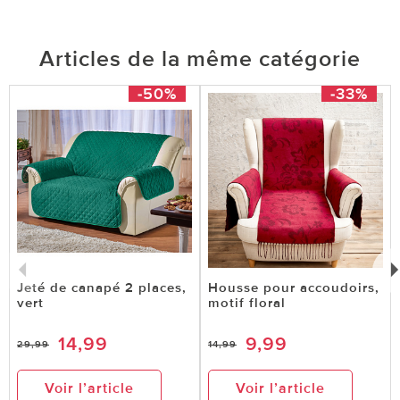
Articles de la même catégorie
le 13.03.2025
sur GAUDE ANNE de PASSY GRIGNY
housse de fauteuil
-50%
-33%
très joli et s'adapte pil;poil à mes fauteuils
0 sur 0 ont trouvé cette évaluation utile.
utile
pas utile
Jeté de canapé 2 places,
Housse pour accoudoirs,
vert
motif floral
14,99
9,99
29,99
14,99
Voir l’article
Voir l’article