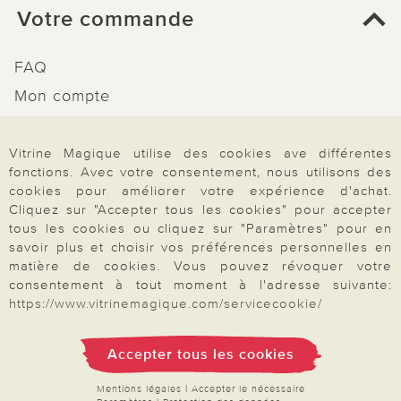
Votre commande
FAQ
Mon compte
Inscription Newsletter
Demande de catalogue
Vitrine Magique utilise des cookies ave différentes
fonctions. Avec votre consentement, nous utilisons des
Données personnelles
cookies pour améliorer votre expérience d'achat.
Droit de rétractation
Cliquez sur "Accepter tous les cookies" pour accepter
tous les cookies ou cliquez sur "Paramètres" pour en
Rétractation
savoir plus et choisir vos préférences personnelles en
matière de cookies. Vous pouvez révoquer votre
consentement à tout moment à l'adresse suivante:
https://www.vitrinemagique.com/servicecookie/
Paiement & Livraison
Accepter tous les cookies
Mentions légales
|
Accepter le nécessaire