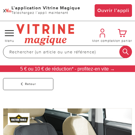
L’application Vitrine Magique
x
Ouvrir l’appli
Téléchargez l’appli maintenant
Changer
Menu
Mon compte
Mon panier
de
navigation
5 € ou 10 € de réduction* - profitez-en vite →
Retour