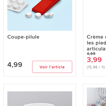
Coupe-pilule
Crème 
les pied
articul
4,99
3,99
4,99
Voir l’article
(15,96 / 1l)