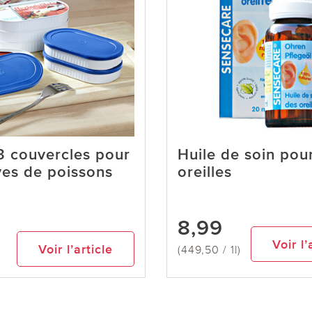
3 couvercles pour
Huile de soin pou
es de poissons
oreilles
8,99
Voir l’
Voir l’article
(449,50 / 1l)