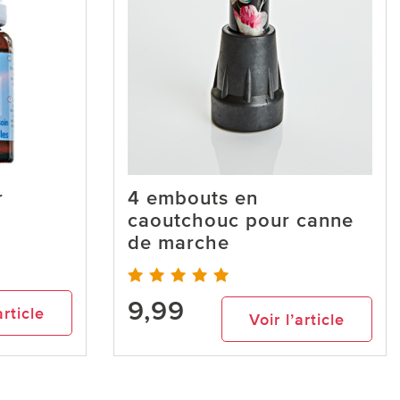
r
4 embouts en
caoutchouc pour canne
de marche
9,99
article
Voir l’article