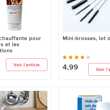
chauffante pour
Mini-brosses, lot 
s et les
ations
Voir l’article
4,99
Voir l’