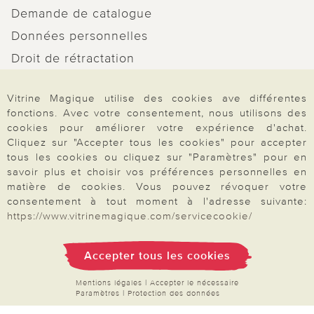
Demande de catalogue
Données personnelles
Droit de rétractation
Rétractation
Vitrine Magique utilise des cookies ave différentes
fonctions. Avec votre consentement, nous utilisons des
cookies pour améliorer votre expérience d'achat.
Cliquez sur "Accepter tous les cookies" pour accepter
tous les cookies ou cliquez sur "Paramètres" pour en
Paiement & Livraison
savoir plus et choisir vos préférences personnelles en
matière de cookies. Vous pouvez révoquer votre
consentement à tout moment à l'adresse suivante:
À propos de nous
https://www.vitrinemagique.com/servicecookie/
Accepter tous les cookies
Besoin d'aide?
Mentions légales
|
Accepter le nécessaire
Paramètres
|
Protection des données
Mentions légales
|
CGV
|
Données & liberté
|
Vie privée & cookies