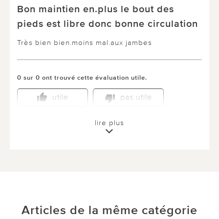
Bon maintien en.plus le bout des
pieds est libre donc bonne circulation
Très bien bien.moins mal.aux jambes
0 sur 0 ont trouvé cette évaluation utile.
utile
pas utile
lire plus
le 04.07.2021
sur ALLOIS de ARS SUR FORMANS
Jambières
Je trouve ces jambières très pratique pour l'été
Articles de la même catégorie
et elles ont un bon maintient.