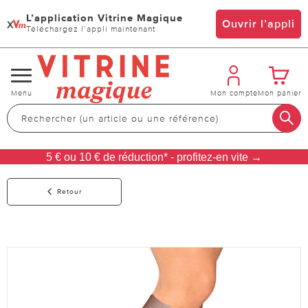
L’application Vitrine Magique
x
Ouvrir l’appli
Téléchargez l’appli maintenant
Changer
Menu
Mon compte
Mon panier
de
navigation
5 € ou 10 € de réduction* - profitez-en vite →
Retour