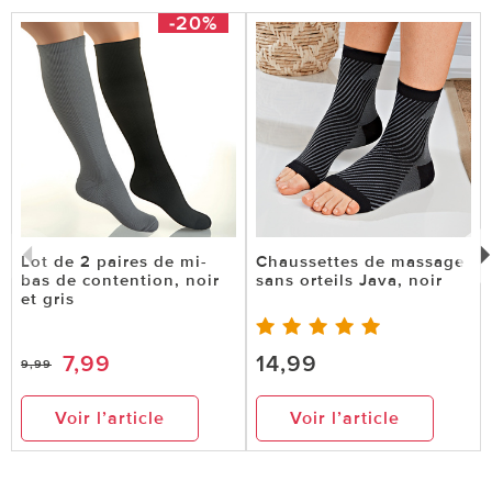
-20%
8 sur 8 ont trouvé cette évaluation utile.
utile
pas utile
Lot de 2 paires de mi-
Chaussettes de massage
le 12.08.2018
sur landreau de THOUARE SUR LOIRE
bas de contention, noir
sans orteils Java, noir
et gris
jambieres
l'unique taille beige était trop petite pour moi
7,99
14,99
9,99
dommage ...!!
Voir l’article
Voir l’article
14 sur 14 ont trouvé cette évaluation utile.