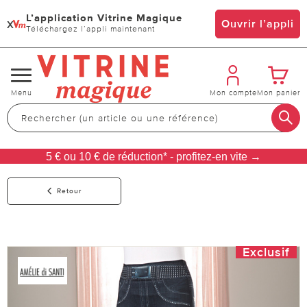
L’application Vitrine Magique
x
Ouvrir l’appli
Téléchargez l’appli maintenant
Changer
Menu
Mon compte
Mon panier
de
navigation
5 € ou 10 € de réduction* - profitez-en vite →
Retour
Exclusif