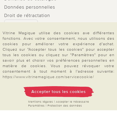
Données personnelles
Droit de rétractation
Rétractation
Vitrine Magique utilise des cookies ave différentes
fonctions. Avec votre consentement, nous utilisons des
cookies pour améliorer votre expérience d'achat.
Cliquez sur "Accepter tous les cookies" pour accepter
Paiement & Livraison
tous les cookies ou cliquez sur "Paramètres" pour en
savoir plus et choisir vos préférences personnelles en
matière de cookies. Vous pouvez révoquer votre
consentement à tout moment à l'adresse suivante:
À propos de nous
https://www.vitrinemagique.com/servicecookie/
Accepter tous les cookies
Besoin d'aide?
Mentions légales
|
Accepter le nécessaire
Paramètres
|
Protection des données
Mentions légales
|
CGV
|
Données & liberté
|
Vie privée & cookies
Prix en Euro, TVA légale incluse