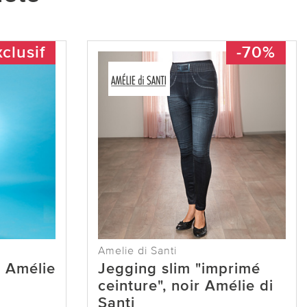
clusif
-70%
Amelie di Santi
u Amélie
Jegging slim "imprimé
ceinture", noir Amélie di
Santi