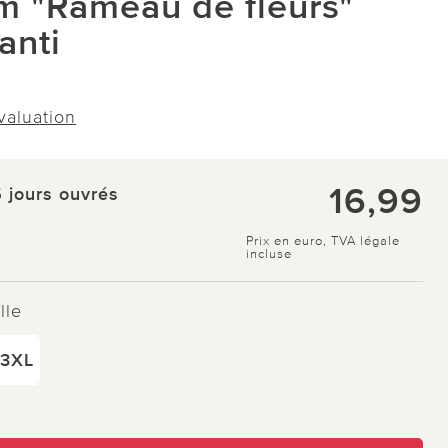
im "Rameau de fleurs"
anti
évaluation
16,99
5 jours ouvrés
Prix en euro, TVA légale
incluse
lle
/3XL