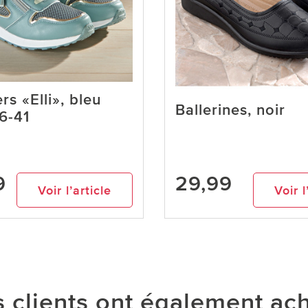
s «Elli», bleu
Ballerines, noir
36-41
9
29,99
Voir l’article
Voir l
 clients ont également ac