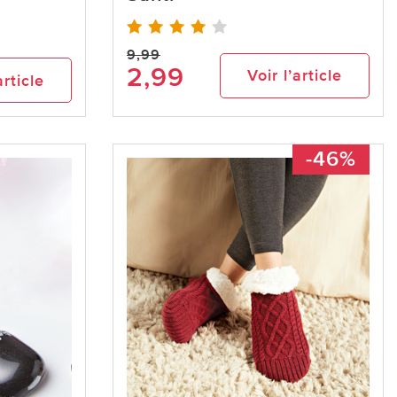
9,99
2,99
Voir l’article
article
-46%