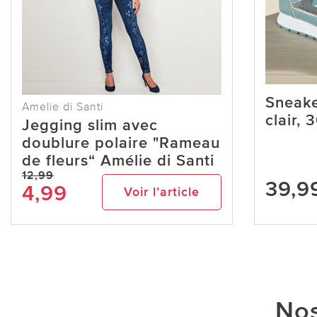
Sneaker
Amelie di Santi
clair, 
Jegging slim avec
doublure polaire "Rameau
de fleurs“ Amélie di Santi
12,99
39,9
4,99
Voir l’article
Nos