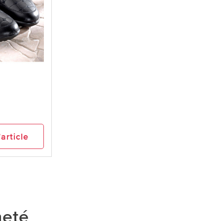
’article
heté