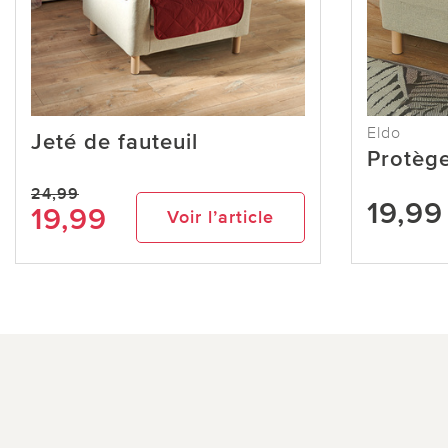
Eldo
Jeté de fauteuil
Protège
24,99
19,99
19,99
Voir l’article