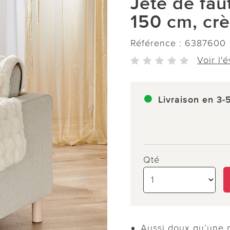
Jeté de fau
150 cm, cr
Référence :
6387600
Voir l'
Livraison en 3-
Qté
Aussi doux qu’une 