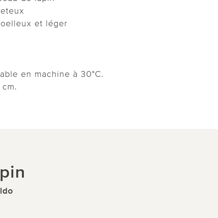
veteux
oelleux et léger
avable en machine à 30°C.
 cm.
pin
Eldo