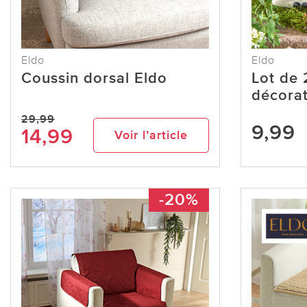
Eldo
Eldo
Coussin dorsal Eldo
Lot de
décorat
29,99
9,99
14,99
Voir l’article
-20%