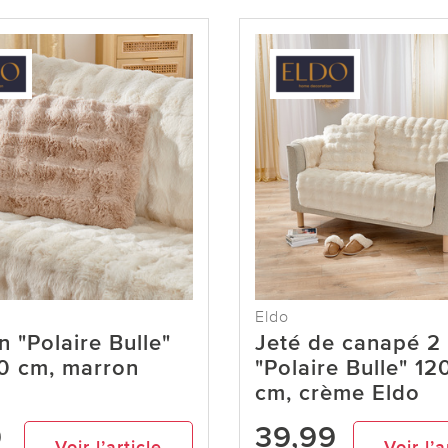
Eldo
n "Polaire Bulle"
Jeté de canapé 2
0 cm, marron
"Polaire Bulle" 12
cm, crème Eldo
9
39,99
Voir l’article
Voir l’a