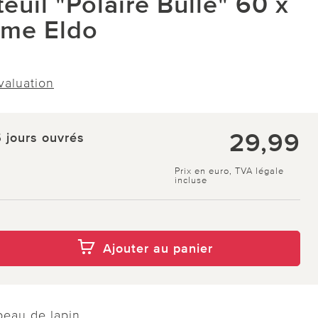
teuil "Polaire Bulle" 60 x
ème Eldo
évaluation
29,99
5 jours ouvrés
Prix en euro, TVA légale
incluse
Ajouter au panier
peau de lapin