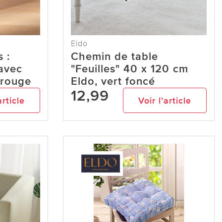
Eldo
 :
Chemin de table
avec
"Feuilles" 40 x 120 cm
, rouge
Eldo, vert foncé
12,99
article
Voir l’article