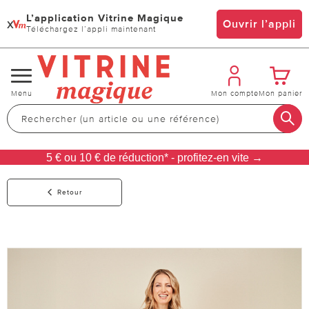
L’application Vitrine Magique
x
Ouvrir l’appli
Téléchargez l’appli maintenant
Changer
Menu
Mon compte
Mon panier
de
navigation
5 € ou 10 € de réduction* - profitez-en vite →
Retour