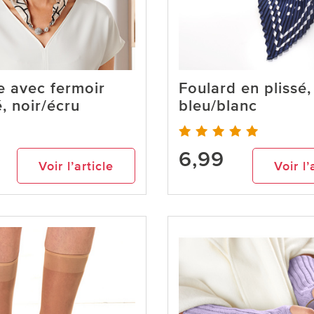
 avec fermoir
Foulard en plissé,
, noir/écru
bleu/blanc
6,99
Voir l’article
Voir l’