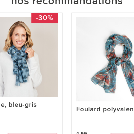
nos recommandations
-30%
e, bleu-gris
Foulard polyvalen
4,99