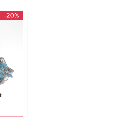
-20%
t