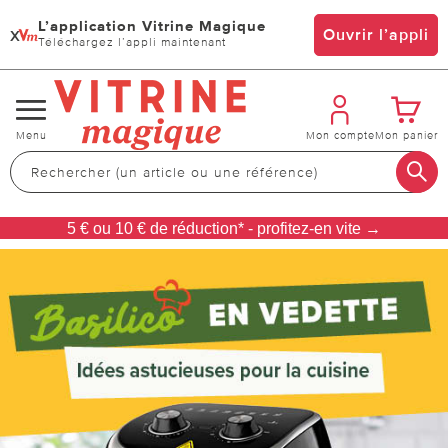
L’application Vitrine Magique
x
Ouvrir l’appli
Téléchargez l’appli maintenant
Changer
Menu
Mon compte
Mon panier
de
navigation
5 € ou 10 € de réduction* - profitez-en vite →