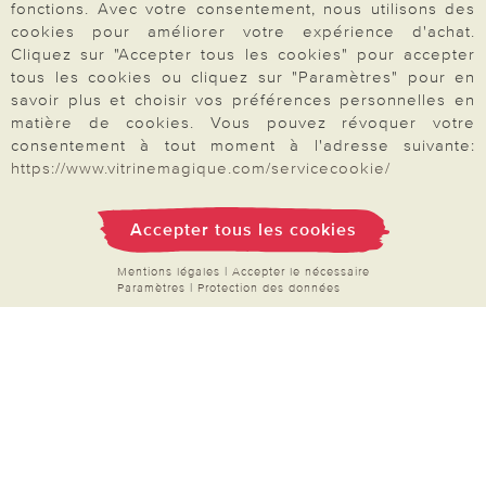
proposons une sélection d’
accessoires pour le
fonctions. Avec votre consentement, nous utilisons des
bien-être quotidien
: soins pour les mains et les
cookies pour améliorer votre expérience d'achat.
Cliquez sur "Accepter tous les cookies" pour accepter
pieds, articles de bain, objets relaxants et petits
tous les cookies ou cliquez sur "Paramètres" pour en
équipements pour se sentir bien au quotidien.
savoir plus et choisir vos préférences personnelles en
Notre sélection de mode pour femmes séduit par
matière de cookies. Vous pouvez révoquer votre
consentement à tout moment à l'adresse suivante:
sa praticité et son style confortable, idéal pour
https://www.vitrinemagique.com/servicecookie/
toutes les saisons. Commandez facilement et en
Votre commande
toute sécurité par carte bancaire, PayPal ou par
Accepter tous les cookies
chèque. Naviguez dans nos catégories
FAQ
thématiques, enrichies régulièrement de
Mentions légales
|
Accepter le nécessaire
Paramètres
|
Protection des données
nouveautés à découvrir.
Produits à découvrir en
Mon compte
ce moment
:
filets à linge
,
couvres-plats
,
Inscription Newsletter
piluliers
,
brosses de nettoyage
et bien plus
Demande de catalogue
encore.
Données personnelles
Droit de rétractation
Rétractation