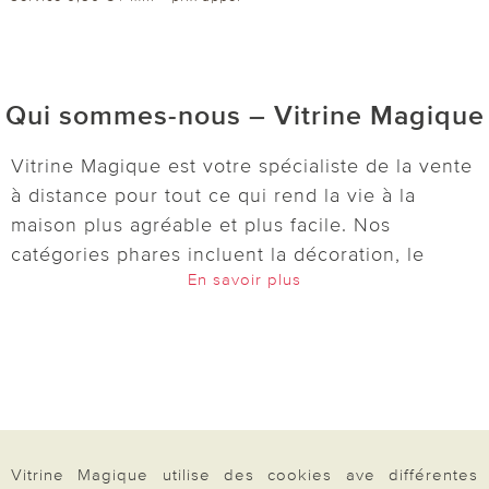
Qui sommes-nous – Vitrine Magique
Vitrine Magique est votre spécialiste de la vente
à distance pour tout ce qui rend la vie à la
maison plus agréable et plus facile. Nos
catégories phares incluent la décoration, le
En savoir plus
jardin, l’entretien, la cuisine, le bien-être et
l’univers de la maison. Découvrez des idées
pratiques et astucieuses :
lampes solaires
,
décorations pour le jardin et le balcon,
accessoires de cuisine, boîtes de conservation,
outils pour le micro-ondes et bien d’autres
articles du quotidien. Pour votre bien-être, nous
Vitrine Magique utilise des cookies ave différentes