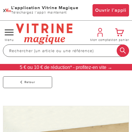
L’application Vitrine Magique
x
Ouvrir l’appli
Téléchargez l’appli maintenant
Changer
Menu
Mon compte
Mon panier
de
navigation
5 € ou 10 € de réduction* - profitez-en vite →
Retour