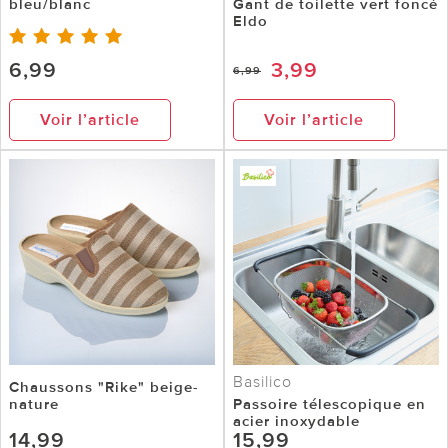
bleu/blanc
Gant de toilette vert foncé
Eldo
6,99
3,99
6,99
Voir l’article
Voir l’article
Basilico
Chaussons "Rike" beige-
nature
Passoire télescopique en
acier inoxydable
14,99
15,99