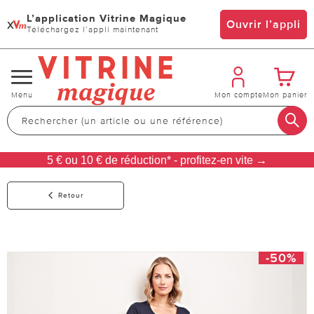
L’application Vitrine Magique
x
Ouvrir l’appli
Téléchargez l’appli maintenant
Changer
Menu
Mon compte
Mon panier
de
navigation
5 € ou 10 € de réduction* - profitez-en vite →
Retour
-50%