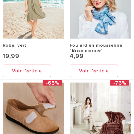
Robe, vert
Foulard en mousseline
"Brise marine"
19,99
4,99
Voir l’article
Voir l’article
-65%
-76%