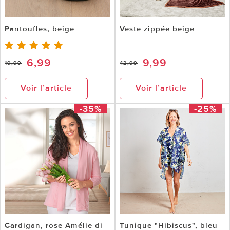
Pantoufles, beige
Veste zippée beige
6,99
9,99
19,99
42,99
Voir l’article
Voir l’article
-35%
-25%
Cardigan, rose Amélie di
Tunique "Hibiscus", bleu