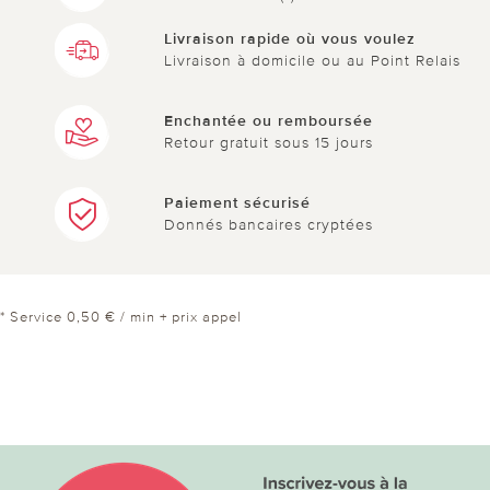
bien.....................................
Livraison rapide où vous voulez
Livraison à domicile ou au Point Relais
0 sur 0 ont trouvé cette évaluation utile.
Enchantée ou remboursée
Retour gratuit sous 15 jours
utile
pas utile
Paiement sécurisé
Donnés bancaires cryptées
* Service 0,50 € / min + prix appel