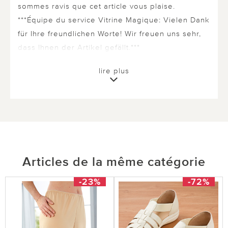
sommes ravis que cet article vous plaise.
***Équipe du service Vitrine Magique: Vielen Dank
für Ihre freundlichen Worte! Wir freuen uns sehr,
dass Ihnen der Artikel gefällt.***
lire plus
0 sur 0 ont trouvé cette évaluation utile.
utile
pas utile
Articles de la même catégorie
le 04.09.2025
sur Patricia ANT
-23%
-72%
Robe Luna bleu foncé
La coupe est identique au modèle, le tombé
fluide, le tissus de grande qualité, parfait pour la