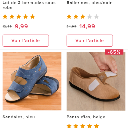
Lot de 2 bermudas sous
Ballerines, bleu/noir
robe
9,99
14,99
12,99
24,99
Voir l’article
Voir l’article
-65%
Sandales, bleu
Pantoufles, beige