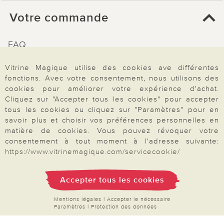
Votre commande
FAQ
Mon compte
Vitrine Magique utilise des cookies ave différentes
Inscription Newsletter
fonctions. Avec votre consentement, nous utilisons des
cookies pour améliorer votre expérience d'achat.
Demande de catalogue
Cliquez sur "Accepter tous les cookies" pour accepter
Données personnelles
tous les cookies ou cliquez sur "Paramètres" pour en
savoir plus et choisir vos préférences personnelles en
Droit de rétractation
matière de cookies. Vous pouvez révoquer votre
Rétractation
consentement à tout moment à l'adresse suivante:
https://www.vitrinemagique.com/servicecookie/
Accepter tous les cookies
Paiement & Livraison
Mentions légales
|
Accepter le nécessaire
Paramètres
|
Protection des données