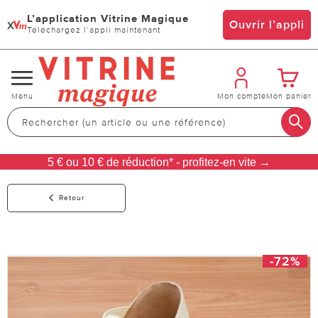
L’application Vitrine Magique
x
Ouvrir l’appli
Téléchargez l’appli maintenant
Changer
Menu
Mon compte
Mon panier
de
navigation
5 € ou 10 € de réduction* - profitez-en vite →
Retour
-72%