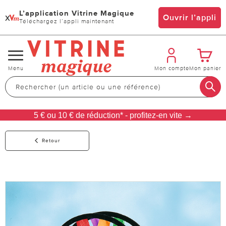
L’application Vitrine Magique
x
Ouvrir l’appli
Téléchargez l’appli maintenant
Changer
Menu
Mon compte
Mon panier
de
navigation
5 € ou 10 € de réduction* - profitez-en vite →
Retour