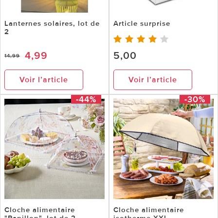
Lanternes solaires, lot de
Article surprise
2
4,99
5,00
14,99
Voir l’article
Voir l’article
-44%
-30%
Cloche alimentaire
Cloche alimentaire
"Papillon", lot de 2,
isotherme XXL