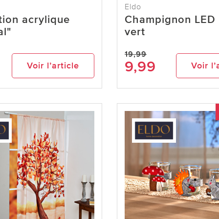
Eldo
ion acrylique
Champignon LED 
al"
vert
19,99
9,99
Voir l’article
Voir l’