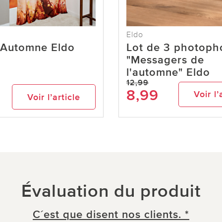
Eldo
 Automne Eldo
Lot de 3 photoph
"Messagers de
l'automne" Eldo
12,99
9
8,99
Voir l’
Voir l’article
Évaluation du produit
C´est que disent nos clients. *