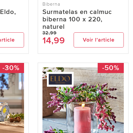
Biberna
Eldo,
Surmatelas en calmuc
biberna 100 x 220,
naturel
32,99
14,99
article
Voir l’article
-30%
-50%