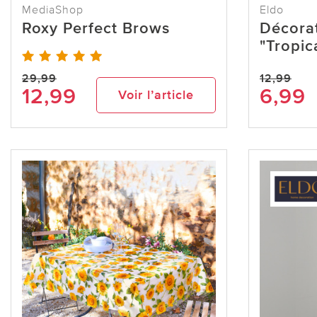
MediaShop
Eldo
Roxy Perfect Brows
Décorat
"Tropic
29,99
12,99
12,99
6,99
Voir l’article