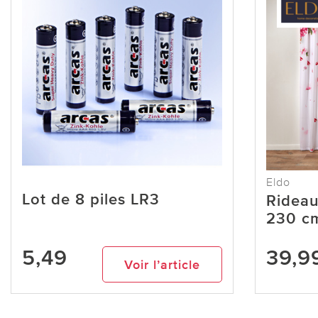
Eldo
Lot de 8 piles LR3
Rideau
230 c
5,49
39,9
Voir l’article