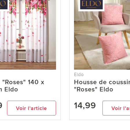
Eldo
 "Roses" 140 x
Housse de coussi
m Eldo
"Roses" Eldo
9
14,99
Voir l’article
Voir l’a