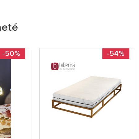
heté
-50%
-54%