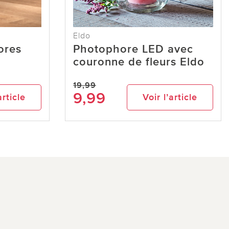
Eldo
ores
Photophore LED avec
couronne de fleurs Eldo
19,99
9,99
article
Voir l’article