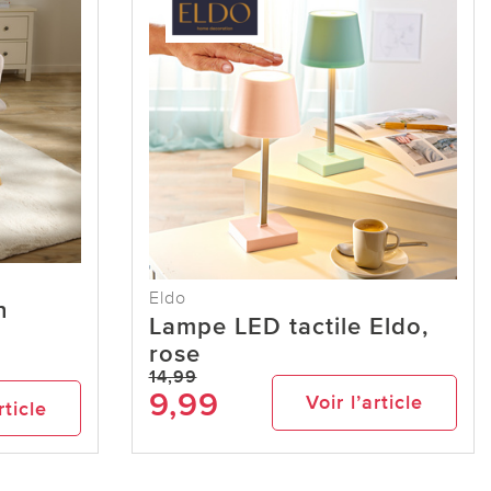
Eldo
n
Lampe LED tactile Eldo,
rose
14,99
9,99
Voir l’article
rticle